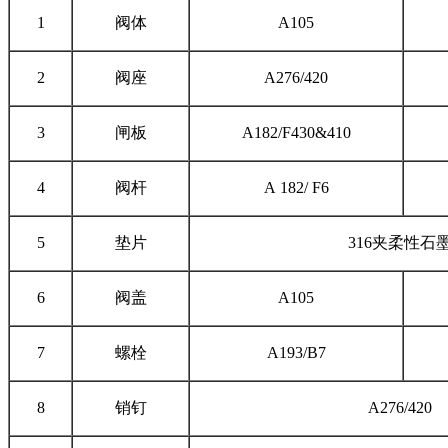
1
阀体
A105
2
阀座
A276/420
3
闸板
A182/F430&410
4
阀杆
A 182/ F6
5
垫片
316夹柔性石
6
阀盖
A105
7
螺栓
A193/B7
8
销钉
A276/420