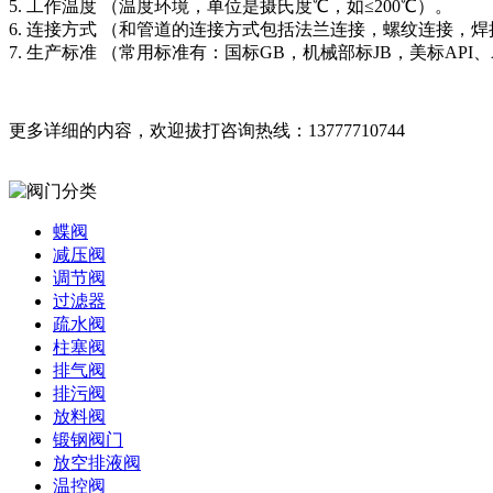
5. 工作温度 （温度环境，单位是摄氏度℃，如≤200℃）。
6. 连接方式 （和管道的连接方式包括法兰连接，螺纹连接，
7. 生产标准 （常用标准有：国标GB，机械部标JB，美标API、A
更多详细的内容，欢迎拔打咨询热线：13777710744
蝶阀
减压阀
调节阀
过滤器
疏水阀
柱塞阀
排气阀
排污阀
放料阀
锻钢阀门
放空排液阀
温控阀